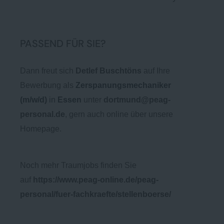
PASSEND FÜR SIE?
Dann freut sich
Detlef Buschtöns
auf Ihre
Bewerbung als
Zerspanungsmechaniker
(m/w/d)
in
Essen
unter
dortmund@peag-
personal.de
, gern auch online über unsere
Homepage.
Noch mehr Traumjobs finden Sie
auf
https://www.peag-online.de/peag-
personal/fuer-fachkraefte/stellenboerse/