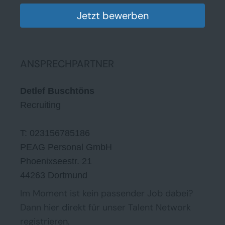
Jetzt bewerben
ANSPRECHPARTNER
Detlef Buschtöns
Recruiting
T: 023156785186
PEAG Personal GmbH
Phoenixseestr. 21
44263 Dortmund
Im Moment ist kein passender Job dabei?
Dann
hier direkt
für unser Talent Network
registrieren.