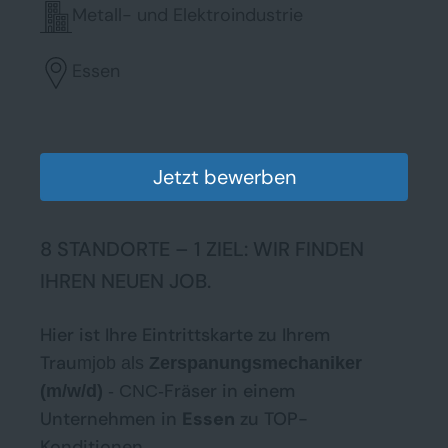
Metall- und Elektroindustrie
Essen
Jetzt bewerben
8 STANDORTE – 1 ZIEL: WIR FINDEN
IHREN NEUEN JOB.
Hier ist Ihre Eintrittskarte zu Ihrem
Trau
mjob als
Zerspanungsmechaniker
Fräser in einem
(m/w/d)
- CNC-
Unternehmen in
Essen
zu TOP-
Konditionen.