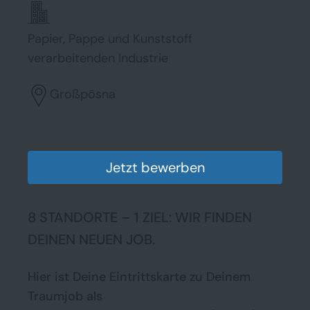
Papier, Pappe und Kunststoff
verarbeitenden Industrie
Großpösna
Jetzt bewerben
8 STANDORTE – 1 ZIEL: WIR FINDEN
DEINEN NEUEN JOB.
Hier ist Deine Eintrittskarte zu Deinem
Traumjob als