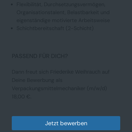
Flexibilität, Durchsetzungsvermögen,
Organisationstalent, Belastbarkeit und
eigenständige motivierte Arbeitsweise
Schichtbereitschaft (2-Schicht)
PASSEND FÜR DICH?
Dann freut sich
auf
Friederike Weihrauch
Deine Bewerbung als
Verpackungsmittelmechaniker (m/w/d)
18,00 €.
Jetzt bewerben