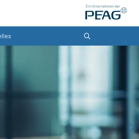
lles
Suche