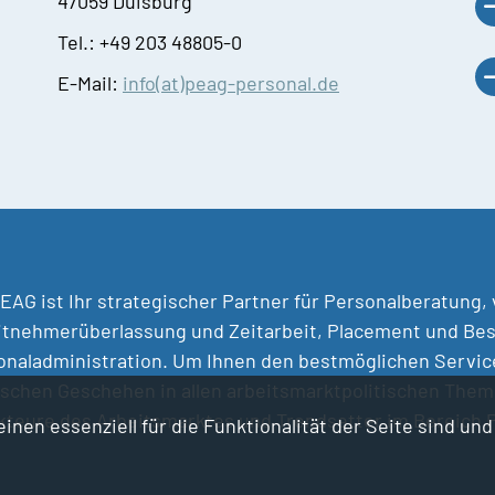
47059 Duisburg
Tel.: +49 203 48805-0
E-Mail:
info(at)peag-personal.de
EAG ist Ihr strategischer Partner für Personalberatung,
itnehmerüberlassung und Zeitarbeit, Placement und Bes
naladministration. Um Ihnen den bestmöglichen Service 
ischen Geschehen in allen arbeitsmarktpolitischen Them
Akteure des Arbeitsmarktes und Trendsetter im Bereich
inen essenziell für die Funktionalität der Seite sind un