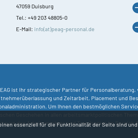
47059 Duisburg
Tel.: +49 203 48805-0
E-Mail:
info(at)peag-personal.de
EAG ist Ihr strategischer Partner für Personalberatung,
itnehmerüberlassung und Zeitarbeit, Placement und Bes
naladministration. Um Ihnen den bestmöglichen Service 
ischen Geschehen in allen arbeitsmarktpolitischen Them
Akteure des Arbeitsmarktes und Trendsetter im Bereich
inen essenziell für die Funktionalität der Seite sind un