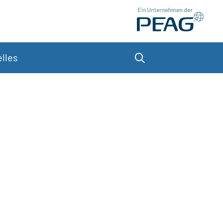
lles
Suche