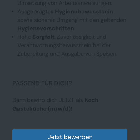
Umsetzung von Arbeitsanweisungen.
Ausgeprägtes
Hygienebewusstsein
sowie sicherer Umgang mit den geltenden
Hygienevorschriften
.
Hohe
Sorgfalt
, Zuverlässigkeit und
Verantwortungsbewusstsein bei der
Zubereitung und Ausgabe von Speisen.
PASSEND FÜR DICH?
Dann bewirb dich JETZT als
Koch
Gasteküche (m/w/d)!
Jetzt bewerben