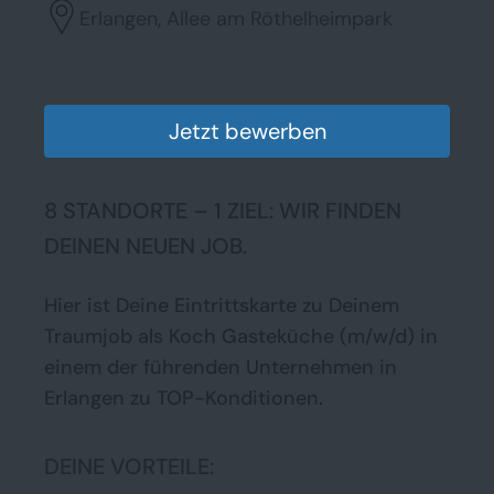
Erlangen, Allee am Röthelheimpark
Jetzt bewerben
8 STANDORTE – 1 ZIEL: WIR FINDEN
DEINEN NEUEN JOB.
Hier ist Deine Eintrittskarte zu Deinem
Traumjob als Koch Gasteküche (m/w/d) in
einem der führenden Unternehmen in
Erlangen zu TOP-Konditionen.
DEINE VORTEILE: