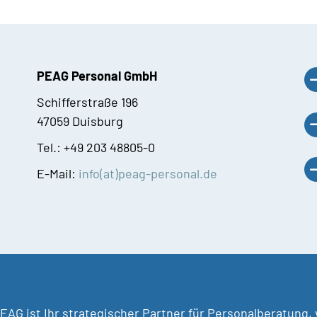
PEAG Personal GmbH
Schifferstraße 196
47059 Duisburg
Tel.: +49 203 48805-0
E-Mail:
info(at)peag-personal.de
EAG ist Ihr strategischer Partner für Personalberatung,