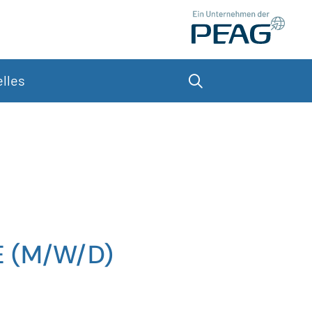
lles
Suche
 (M/W/D)