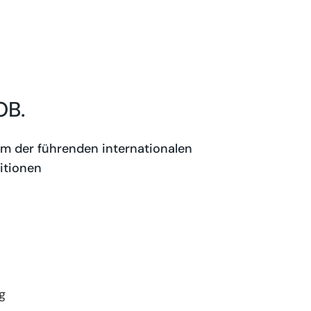
OB.
em der führenden internationalen
itionen
g