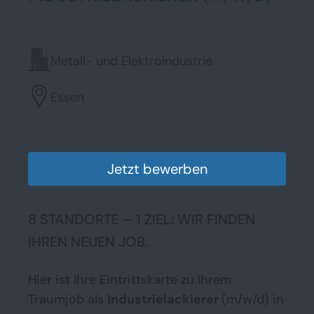
Metall- und Elektroindustrie
Essen
Jetzt bewerben
8 STANDORTE – 1 ZIEL: WIR FINDEN
IHREN NEUEN JOB.
Hier ist Ihre Eintrittskarte zu Ihrem
Traumjob als
Industrielackierer
(m/w/d) in