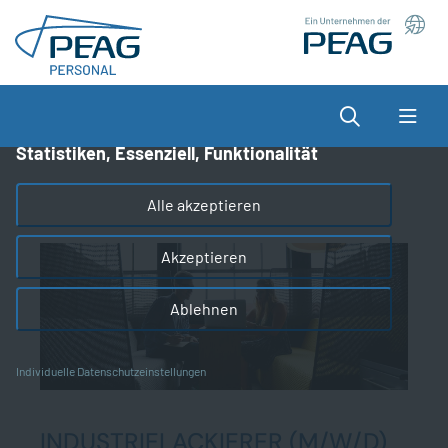
Direkt zu den Inhalten springen
Wir nutzen Cookies auf unserer Website, die zum
einen essenziell für die Funktionalität der Seite sind
und zum anderen dabei helfen, das Nutzererlebnis
Suche
zu optimieren.
Statistiken, Essenziell, Funktionalität
Alle akzeptieren
Akzeptieren
Ablehnen
Individuelle Datenschutzeinstellungen
INDUSTRIELACKIERER (M/W/D)