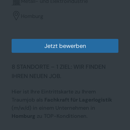
Metall- und Elektroindustrie
Homburg
Jetzt bewerben
8 STANDORTE – 1 ZIEL: WIR FINDEN
IHREN NEUEN JOB.
Hier ist Ihre Eintrittskarte zu Ihrem
Traumjob als
Fachkraft für Lagerlogistik
(m/w/d) in einem Unternehmen in
Homburg
zu TOP-Konditionen.