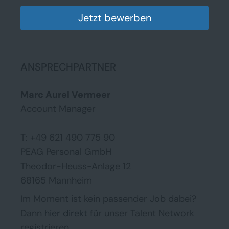
Jetzt bewerben
ANSPRECHPARTNER
Marc Aurel Vermeer
Account Manager
T: +49 621 490 775 90
PEAG Personal GmbH
Theodor-Heuss-Anlage 12
68165 Mannheim
Im Moment ist kein passender Job dabei?
Dann
hier direkt
für unser Talent Network
registrieren.