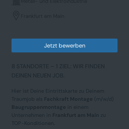
Metall- und Elektroindustrie
Frankfurt am Main
Jetzt bewerben
8 STANDORTE – 1 ZIEL: WIR FINDEN
DEINEN NEUEN JOB.
Hier ist Deine Eintrittskarte zu Deinem
Traumjob als
Fachkraft Montage
(m/w/d)
Baugruppenmontage
in einem
Unternehmen in
Frankfurt am Main
zu
TOP-Konditionen.