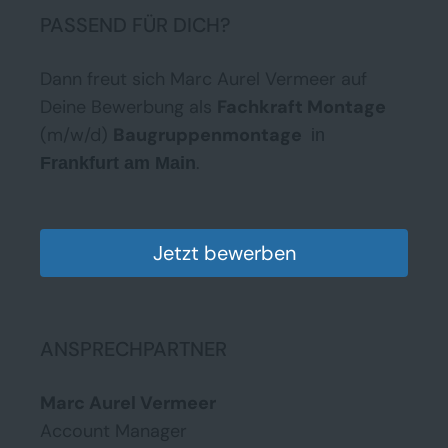
PASSEND FÜR DICH?
Dann freut sich Marc Aurel Vermeer auf
Deine Bewerbung als
Fachkraft Montage
(m/w/d)
Baugruppenmontage
in
.
Frankfurt am Main
Jetzt bewerben
ANSPRECHPARTNER
Marc Aurel Vermeer
Account Manager