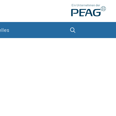
lles
Suche