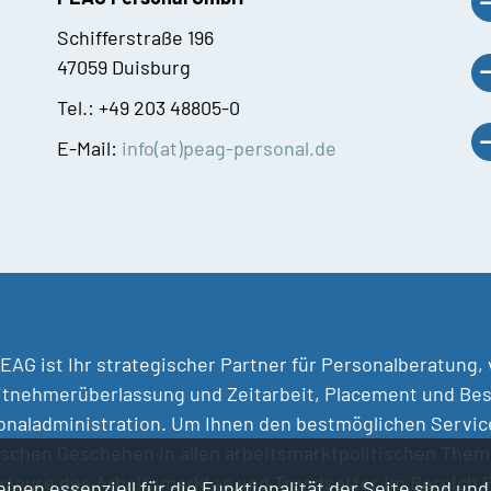
Schifferstraße 196
47059 Duisburg
Tel.: +49 203 48805-0
E-Mail:
info(at)peag-personal.de
EAG ist Ihr strategischer Partner für Personalberatung,
itnehmerüberlassung und Zeitarbeit, Placement und Bes
naladministration. Um Ihnen den bestmöglichen Service 
ischen Geschehen in allen arbeitsmarktpolitischen Them
Akteure des Arbeitsmarktes und Trendsetter im Bereich
inen essenziell für die Funktionalität der Seite sind un