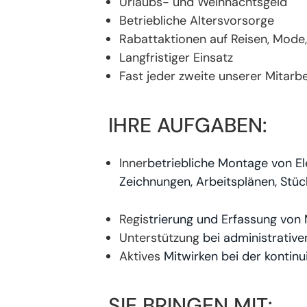
Urlaubs- und Weihnachtsgeld
Betriebliche Altersvorsorge
Rabattaktionen auf Reisen, Mode, 
Langfristiger Einsatz
Fast jeder zweite unserer Mitar
IHRE AUFGABEN:
Inner
betriebliche Montage von E
Zeichnungen, Arbeitsplänen, Stüc
Regis
trierung und Erfassung vo
Unterstützung
bei administrativ
Aktives
Mitwirken bei der kontin
SIE BRINGEN MIT: