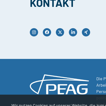
KONTAKT
Die P
Arbe
Perso
polit
für 
Wir nutzen Cookies auf unserer Website, die zum e